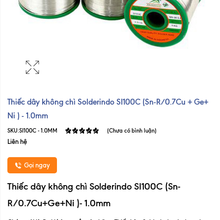
Thiếc dây không chì Solderindo SI100C (Sn-R/0.7Cu + Ge+
Ni ) - 1.0mm
SKU:
SI100C - 1.0MM
(Chưa có bình luận)
Liên hệ
Gọi ngay
Thiếc dây không chì Solderindo SI100C (Sn-
R/0.7Cu+Ge+Ni )- 1.0mm