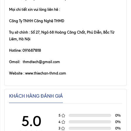
Mọi chi tiết xin vui lòng liên hê :
Công Ty TNHH Công Nghệ THMD
Trụ sở chính : Số 27, Ngõ 68 Hoàng Công Chất, Phú Diễn, Bắc Từ
Liêm, Hà Nội
Hotline: 0916871818
Gmail: thmdtech@gmail.com
Website :
www.thiechan-thmd.com
KHÁCH HÀNG ĐÁNH GIÁ
5.0
5
0
%
4
0
%
3
0
%