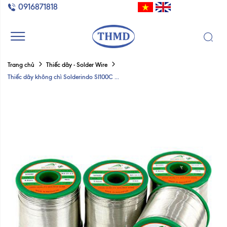
0916871818
Trang chủ
Thiếc dây - Solder Wire
Thiếc dây không chì Solderindo SI100C ...