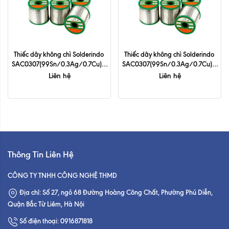
Thiếc dây không chì Solderindo 
Thiếc dây không chì Solderindo 
SAC0307(99Sn/0.3Ag/0.7Cu) - 
SAC0307(99Sn/0.3Ag/0.7Cu) - 
0.6mm
0.8mm
Liên hệ
Liên hệ
Thông Tin Liên Hệ
CÔNG TY TNHH CÔNG NGHỆ THMD
Địa chỉ: Số 27, ngõ 68 Đường Hoàng Công Chất, Phường Phú Diễn,
Quận Bắc Từ Liêm, Hà Nội
Số điện thoại: 0916871818