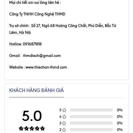
Mọi chi tiết xin vui lòng liên hê :
Công Ty TNHH Công Nghệ THMD
Trụ sở chính : Số 27, Ngõ 68 Hoàng Công Chất, Phú Diễn, Bắc Từ
Liêm, Hà Nội
Hotline: 0916871818
Gmail: thmdtech@gmail.com
Website :
www.thiechan-thmd.com
KHÁCH HÀNG ĐÁNH GIÁ
5.0
5
0
%
4
0
%
3
0
%
2
0
%