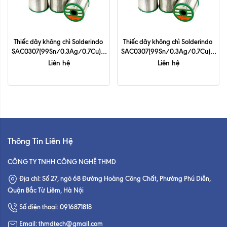
Thiếc dây không chì Solderindo 
Thiếc dây không chì Solderindo 
SAC0307(99Sn/0.3Ag/0.7Cu) - 
SAC0307(99Sn/0.3Ag/0.7Cu) - 
0.8mm
1.0mm
Liên hệ
Liên hệ
Thông Tin Liên Hệ
CÔNG TY TNHH CÔNG NGHỆ THMD
Địa chỉ: Số 27, ngõ 68 Đường Hoàng Công Chất, Phường Phú Diễn,
Quận Bắc Từ Liêm, Hà Nội
Số điện thoại: 0916871818
Email: thmdtech@gmail.com