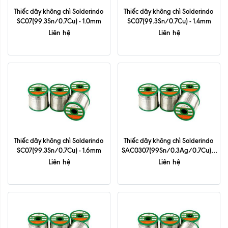
Thiếc dây không chì Solderindo 
Thiếc dây không chì Solderindo 
SC07(99.3Sn/0.7Cu) - 1.0mm
SC07(99.3Sn/0.7Cu) - 1.4mm
Liên hệ
Liên hệ
Thiếc dây không chì Solderindo 
Thiếc dây không chì Solderindo 
SC07(99.3Sn/0.7Cu) - 1.6mm
SAC0307(99Sn/0.3Ag/0.7Cu) - 
0.6mm
Liên hệ
Liên hệ