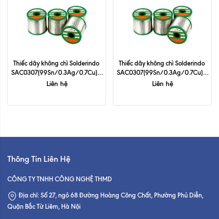
Thiếc dây không chì Solderindo 
Thiếc dây không chì Solderindo 
SAC0307(99Sn/0.3Ag/0.7Cu) - 
SAC0307(99Sn/0.3Ag/0.7Cu) - 
0.6mm
0.8mm
Liên hệ
Liên hệ
Thông Tin Liên Hệ
CÔNG TY TNHH CÔNG NGHỆ THMD
Địa chỉ: Số 27, ngõ 68 Đường Hoàng Công Chất, Phường Phú Diễn,
Quận Bắc Từ Liêm, Hà Nội