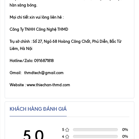
hàn sáng bóng.
Mọi chi tiết xin vui lòng liên hê :
Công Ty TNHH Công Nghệ THMD
Trụ sở chính : Số 27, Ngõ 68 Hoàng Công Chất, Phú Diễn, Bắc Từ
Liêm, Hà Nội
Hotline/Zalo: 0916871818
Gmail: thmdtech@gmail.com
Website :
www.thiechan-thmd.com
KHÁCH HÀNG ĐÁNH GIÁ
5.0
5
0
%
4
0
%