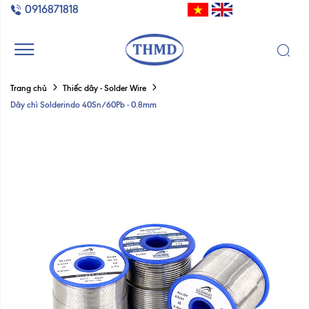
0916871818
Trang chủ
Thiếc dây - Solder Wire
Dây chì Solderindo 40Sn/60Pb - 0.8mm