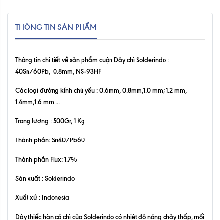
THÔNG TIN SẢN PHẨM
Thông tin chi tiết về sản phẩm cuộn Dây chì Solderindo
:
40Sn/60Pb, 0.8mm, NS-93HF
Các loại đường kính chủ yếu : 0.6mm, 0.8mm,1.0 mm; 1.2 mm,
1.4mm,1.6 mm....
Trong lượng : 500Gr, 1 Kg
Thành phần: Sn40/Pb60
Thành phần Flux: 1.7%
Sản xuất : Solderindo
Xuất xứ : Indonesia
Dây thiếc hàn có chì của Solderindo có nhiệt độ nóng chảy thấp, mối