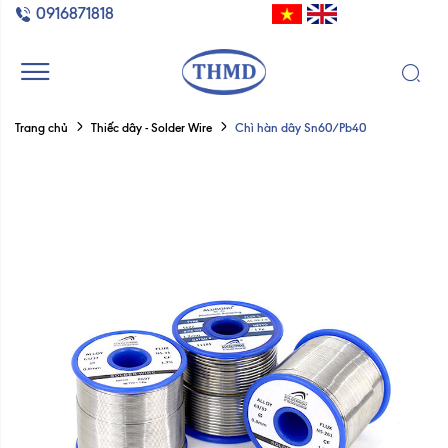
0916871818
Chì hàn dây Sn60/Pb40
Trang chủ
Thiếc dây - Solder Wire