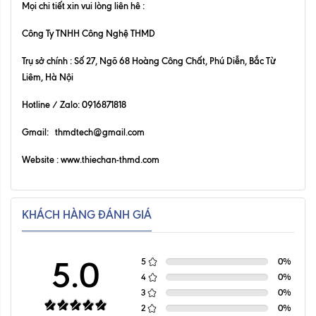
Mọi chi tiết xin vui lòng liên hê :
Công Ty TNHH Công Nghệ THMD
Trụ sở chính : Số 27, Ngõ 68 Hoàng Công Chất, Phú Diễn, Bắc Từ
Liêm, Hà Nội
Hotline / Zalo: 0916871818
Gmail: thmdtech@gmail.com
Website :
www.thiechan-thmd.com
KHÁCH HÀNG ĐÁNH GIÁ
5.0
5
0
%
4
0
%
3
0
%
2
0
%