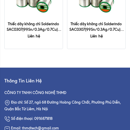
Thiếc dây không chì Solderindo 
Thiếc dây không chì Solderindo 
SAC0307(99Sn/0.3Ag/0.7Cu) - 
SAC0307(99Sn/0.3Ag/0.7Cu) - 
0.6mm
0.8mm
Liên hệ
Liên hệ
Thông Tin Liên Hệ
CÔNG TY TNHH CÔNG NGHỆ THMD
Địa chỉ: Số 27, ngõ 68 Đường Hoàng Công Chất, Phường Phú Diễn,
Quận Bắc Từ Liêm, Hà Nội
Số điện thoại: 0916871818
Email: thmdtech@gmail.com