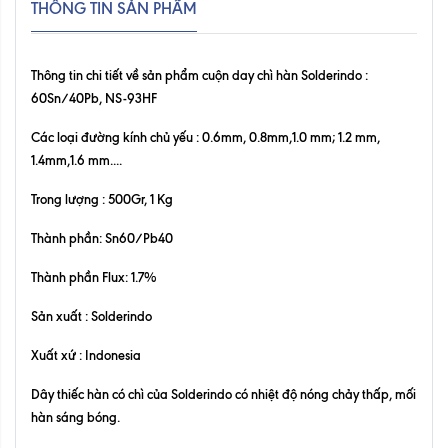
THÔNG TIN SẢN PHẨM
Thông tin chi tiết về sản phẩm cuộn day chì hàn Solderindo
:
60Sn/40Pb, NS-93HF
Các loại đường kính chủ yếu : 0.6mm, 0.8mm,1.0 mm; 1.2 mm,
1.4mm,1.6 mm....
Trong lượng : 500Gr, 1 Kg
Thành phần: Sn60/Pb40
Thành phần Flux: 1.7%
Sản xuất : Solderindo
Xuất xứ : Indonesia
Dây thiếc hàn có chì của Solderindo có nhiệt độ nóng chảy thấp, mối
hàn sáng bóng.