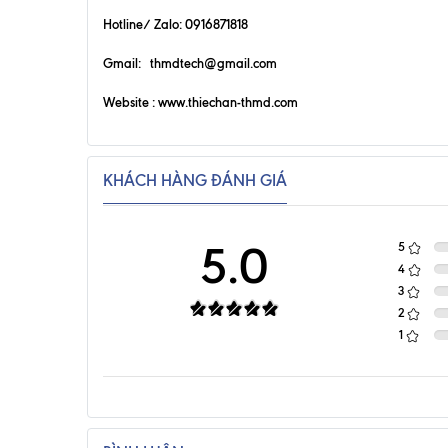
Hotline/ Zalo: 0916871818
Gmail: thmdtech@gmail.com
Website :
www.thiechan-thmd.com
KHÁCH HÀNG ĐÁNH GIÁ
5.0
5
4
3
2
1