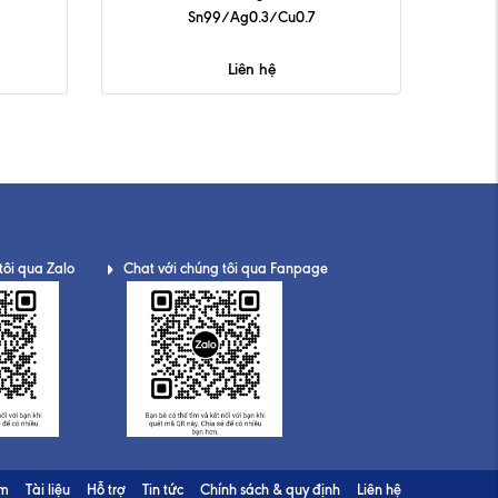
Sn99/Ag0.3/Cu0.7
Liên hệ
tôi qua Zalo
Chat với chúng tôi qua Fanpage
ẩm
Tài liệu
Hỗ trợ
Tin tức
Chính sách & quy định
Liên hệ