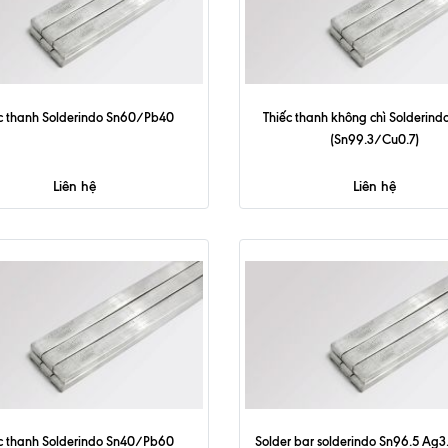
c thanh Solderindo Sn60/Pb40
Thiếc thanh không chì Solderindo
(Sn99.3/Cu0.7)
Liên hệ
Liên hệ
c thanh Solderindo Sn40/Pb60
Solder bar solderindo Sn96.5 Ag3