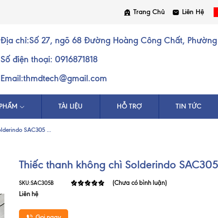
Trang Chủ
Liên Hệ
Địa chỉ:
Số 27, ngõ 68 Đường Hoàng Công Chất, Phường 
Số điện thoại:
0916871818
Email:
thmdtech@gmail.com
 PHẨM
TÀI LIỆU
HỖ TRỢ
TIN TỨC
lderindo SAC305 ...
Thiếc thanh không chì Solderindo SAC3
(Chưa có bình luận)
SKU:
SAC305B
Liên hệ
Gọi ngay