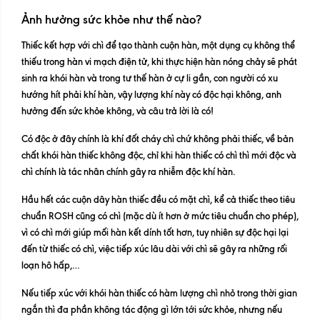
Ảnh hưởng sức khỏe như thế nào?
Thiếc kết hợp với chì để tạo thành cuộn hàn, một dụng cụ không thể
thiếu trong hàn vi mạch điện tử, khi thực hiện hàn nóng chảy sẽ phát
sinh ra khói hàn và trong tư thế hàn ở cự li gần, con người có xu
hướng hít phải khí hàn, vậy lượng khí này có độc hại không, anh
hưởng đến sức khỏe không, và câu trả lời là có!
Có độc ở đây chính là khí đốt cháy chì chứ không phải thiếc, về bản
chất khói hàn thiếc không độc, chỉ khi hàn thiếc có chì thì mới độc và
chì chính là tác nhân chính gây ra nhiễm độc khí hàn.
Hầu hết các cuộn dây hàn thiếc đều có mặt chì, kể cả thiếc theo tiêu
chuẩn ROSH cũng có chì (mặc dù ít hơn ở mức tiêu chuẩn cho phép),
vì có chì mới giúp mối hàn kết dính tốt hơn, tuy nhiên sự độc hại lại
đến từ thiếc có chì, việc tiếp xúc lâu dài với chì sẽ gây ra những rối
loạn hô hấp,…
Nếu tiếp xúc với khói hàn thiếc có hàm lượng chì nhỏ trong thời gian
ngắn thì đa phần không tác động gì lớn tới sức khỏe, nhưng nếu