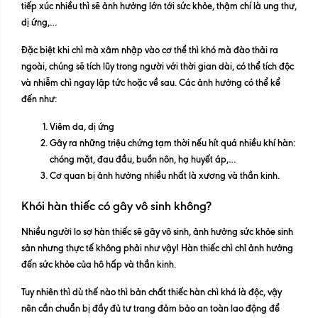
tiếp xúc nhiều thì sẽ ảnh hưởng lớn tới sức khỏe, thậm chí là ung thư,
dị ứng,…
Đặc biệt khi chì mà xâm nhập vào cơ thể thì khó mà đào thải ra
ngoài, chúng sẽ tích lũy trong người với thời gian dài, có thể tích độc
và nhiễm chì ngay lập tức hoặc về sau. Các ảnh hưởng có thể kể
đến như:
Viêm da, dị ứng
Gây ra những triệu chứng tạm thời nếu hít quá nhiều khí hàn:
chóng mặt, đau đầu, buồn nôn, hạ huyết áp,…
Cơ quan bị ảnh hưởng nhiều nhất là xương và thần kinh.
Khói hàn thiếc có gây vô sinh không?
Nhiều người lo sợ hàn thiếc sẽ gây vô sinh, ảnh hưởng sức khỏe sinh
sản nhưng thực tế không phải như vậy! Hàn thiếc chì chỉ ảnh hưởng
đến sức khỏe của hô hấp và thần kinh.
Tuy nhiên thì dù thế nào thì bản chất thiếc hàn chì khá là độc, vậy
nên cần chuẩn bị đầy đủ tư trang đảm bảo an toàn lao động để