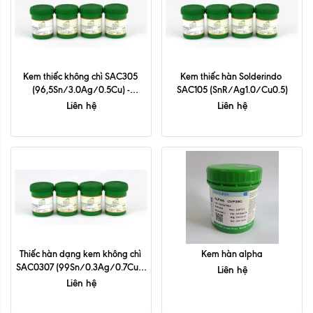
Kem thiếc không chì SAC305 
Kem thiếc hàn Solderindo 
(96,5Sn/3.0Ag/0.5Cu) -
SAC105 (SnR/Ag1.0/Cu0.5)
Solderindo
Liên hệ
Liên hệ
Thiếc hàn dạng kem không chì 
Kem hàn alpha
SAC0307 (99Sn/0.3Ag/0.7Cu)- 
Liên hệ
Solderindo
Liên hệ