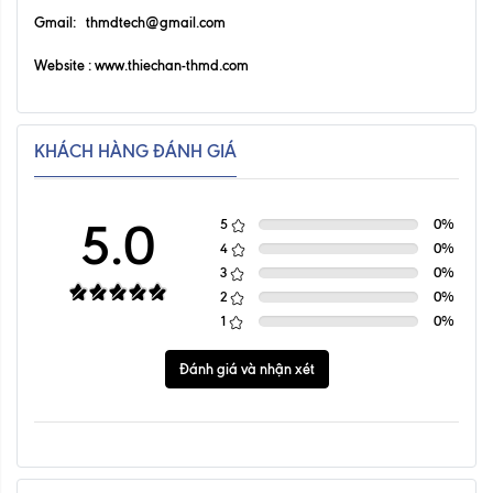
Gmail: thmdtech@gmail.com
Website :
www.thiechan-thmd.com
KHÁCH HÀNG ĐÁNH GIÁ
5.0
5
0
%
4
0
%
3
0
%
2
0
%
1
0
%
Đánh giá và nhận xét